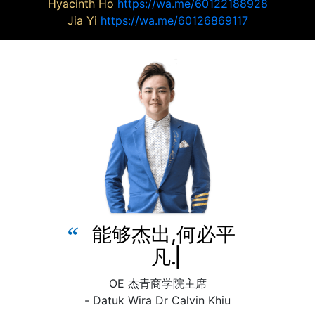
Hyacinth Ho
https://wa.me/60122188928
Jia Yi
https://wa.me/60126869117
能
够
杰
出
,
何
必
平
凡
.
OE 杰青商学院主席
- Datuk Wira Dr Calvin Khiu