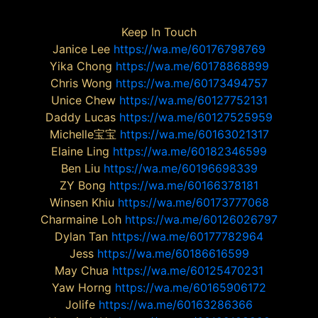
Keep In Touch
Janice Lee
https://wa.me/60176798769
Yika Chong
https://wa.me/60178868899
Chris Wong
https://wa.me/60173494757
Unice Chew
https://wa.me/60127752131
Daddy Lucas
https://wa.me/60127525959
Michelle宝宝
https://wa.me/60163021317
Elaine Ling
https://wa.me/60182346599
Ben Liu
https://wa.me/60196698339
ZY Bong
https://wa.me/60166378181
Winsen Khiu
https://wa.me/60173777068
Charmaine Loh
https://wa.me/60126026797
Dylan Tan
https://wa.me/60177782964
Jess
https://wa.me/60186616599
May Chua
https://wa.me/60125470231
Yaw Horng
https://wa.me/60165906172
Jolife
https://wa.me/60163286366